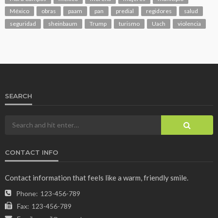
México
obras
paam
pan
predial
regidores
salud
seguridad
sheinbaum
Trump
turismo
Uach
violencia
SEARCH
CONTACT INFO
Contact information that feels like a warm, friendly smile.
Phone:
123-456-789
Fax:
123-456-789