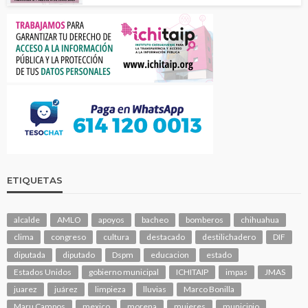
ETIQUETAS
alcalde
AMLO
apoyos
bacheo
bomberos
chihuahua
clima
congreso
cultura
destacado
destilichadero
DIF
diputada
diputado
Dspm
educacion
estado
Estados Unidos
gobierno municipal
ICHITAIP
impas
JMAS
juarez
juárez
limpieza
lluvias
Marco Bonilla
Maru Campos
mexico
morena
mujeres
municipio