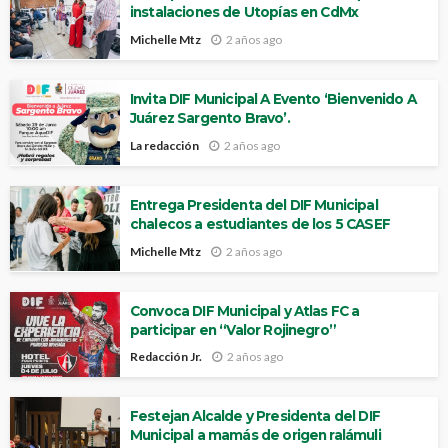
instalaciones de Utopías en CdMx
Michelle Mtz
2 años ago
Invita DIF Municipal A Evento ‘Bienvenido A
Juárez Sargento Bravo’.
La redacción
2 años ago
Entrega Presidenta del DIF Municipal
chalecos a estudiantes de los 5 CASEF
Michelle Mtz
2 años ago
Convoca DIF Municipal y Atlas FC a
participar en “Valor Rojinegro”
Redacción Jr.
2 años ago
Festejan Alcalde y Presidenta del DIF
Municipal a mamás de origen ralámuli