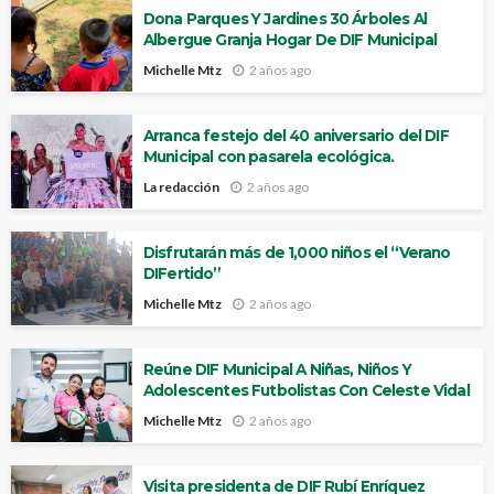
Dona Parques Y Jardines 30 Árboles Al
Albergue Granja Hogar De DIF Municipal
Michelle Mtz
2 años ago
Arranca festejo del 40 aniversario del DIF
Municipal con pasarela ecológica.
La redacción
2 años ago
Disfrutarán más de 1,000 niños el “Verano
DIFertido”
Michelle Mtz
2 años ago
Reúne DIF Municipal A Niñas, Niños Y
Adolescentes Futbolistas Con Celeste Vidal
Michelle Mtz
2 años ago
Visita presidenta de DIF Rubí Enríquez