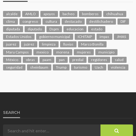
alcalde
AMLO
apoyos
bacheo
bomberos
chihuahua
clima
congreso
cultura
destacado
destilichadero
DIF
diputada
diputado
Dspm
educacion
estado
Estados Unidos
gobierno municipal
ICHITAIP
impas
JMAS
juarez
juárez
limpieza
lluvias
Marco Bonilla
Maru Campos
mexico
morena
mujeres
municipio
México
obras
paam
pan
predial
regidores
salud
seguridad
sheinbaum
Trump
turismo
Uach
violencia
SEARCH