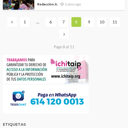
Redacción Jr.
2 años ago
1
…
6
7
8
9
10
11
Page 8 of 11
ETIQUETAS