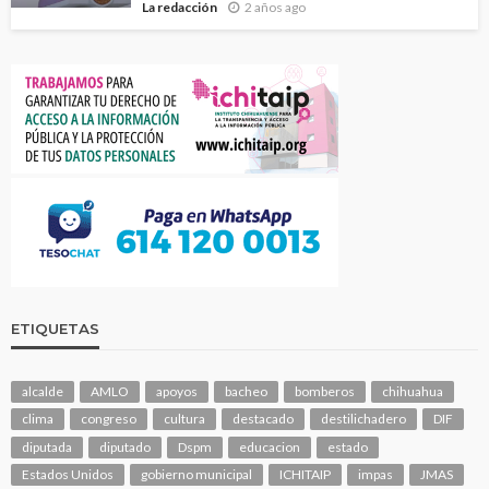
La redacción
2 años ago
ETIQUETAS
alcalde
AMLO
apoyos
bacheo
bomberos
chihuahua
clima
congreso
cultura
destacado
destilichadero
DIF
diputada
diputado
Dspm
educacion
estado
Estados Unidos
gobierno municipal
ICHITAIP
impas
JMAS