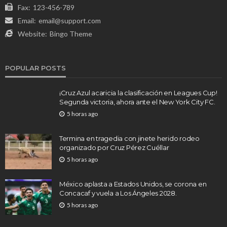
Fax:
123-456-789
Email:
email@support.com
Website:
Bingo Theme
POPULAR POSTS
¡Cruz Azul acaricia la clasificación en Leagues Cup!
Segunda victoria, ahora ante el New York City FC.
5 horas ago
Termina en tragedia con jinete herido rodeo
organizado por Cruz Pérez Cuéllar
5 horas ago
México aplasta a Estados Unidos, se corona en
Concacaf y vuela a Los Ángeles 2028.
5 horas ago