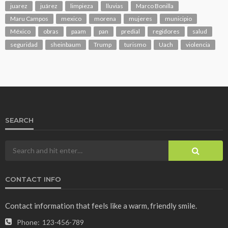
juarez
juárez
limpieza
lluvias
Marco Bonilla
Maru Campos
mexico
morena
mujeres
municipio
México
obras
paam
pan
predial
regidores
salud
seguridad
sheinbaum
Trump
turismo
Uach
violencia
SEARCH
CONTACT INFO
Contact information that feels like a warm, friendly smile.
Phone:
123-456-789