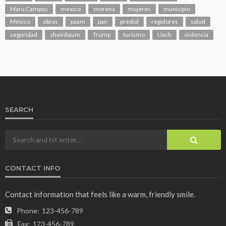
Maru Campos
mexico
morena
mujeres
municipio
México
obras
paam
pan
predial
regidores
salud
seguridad
sheinbaum
Trump
turismo
Uach
violencia
SEARCH
CONTACT INFO
Contact information that feels like a warm, friendly smile.
Phone:
123-456-789
Fax:
123-456-789