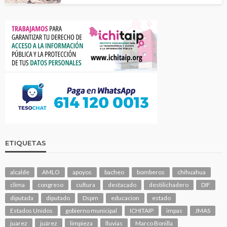
ETIQUETAS
alcalde
AMLO
apoyos
bacheo
bomberos
chihuahua
clima
congreso
cultura
destacado
destilichadero
DIF
diputada
diputado
Dspm
educacion
estado
Estados Unidos
gobierno municipal
ICHITAIP
impas
JMAS
juarez
juárez
limpieza
lluvias
Marco Bonilla