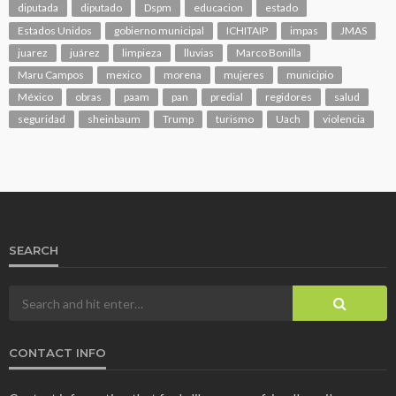
diputada
diputado
Dspm
educacion
estado
Estados Unidos
gobierno municipal
ICHITAIP
impas
JMAS
juarez
juárez
limpieza
lluvias
Marco Bonilla
Maru Campos
mexico
morena
mujeres
municipio
México
obras
paam
pan
predial
regidores
salud
seguridad
sheinbaum
Trump
turismo
Uach
violencia
SEARCH
CONTACT INFO