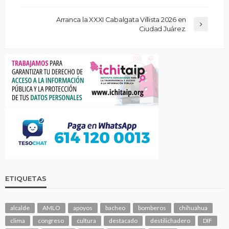
Arranca la XXXI Cabalgata Villista 2026 en
Ciudad Juárez.
ETIQUETAS
alcalde
AMLO
apoyos
bacheo
bomberos
chihuahua
clima
congreso
cultura
destacado
destilichadero
DIF