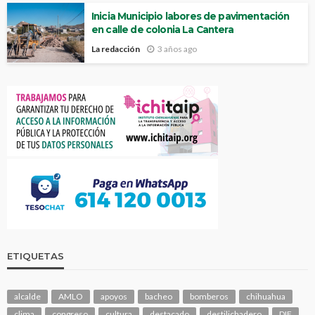
Inicia Municipio labores de pavimentación
en calle de colonia La Cantera
La redacción
3 años ago
ETIQUETAS
alcalde
AMLO
apoyos
bacheo
bomberos
chihuahua
clima
congreso
cultura
destacado
destilichadero
DIF