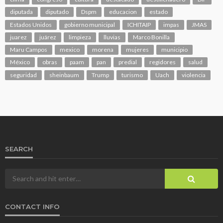
diputada
diputado
Dspm
educacion
estado
Estados Unidos
gobierno municipal
ICHITAIP
impas
JMAS
juarez
juárez
limpieza
lluvias
Marco Bonilla
Maru Campos
mexico
morena
mujeres
municipio
México
obras
paam
pan
predial
regidores
salud
seguridad
sheinbaum
Trump
turismo
Uach
violencia
SEARCH
CONTACT INFO