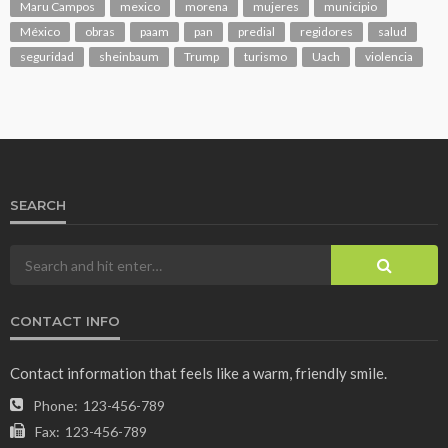
Maru Campos
mexico
morena
mujeres
municipio
México
obras
paam
pan
predial
regidores
salud
seguridad
sheinbaum
Trump
turismo
Uach
violencia
SEARCH
CONTACT INFO
Contact information that feels like a warm, friendly smile.
Phone:
123-456-789
Fax:
123-456-789