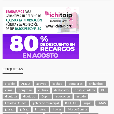
ETIQUETAS
alcalde
AMLO
apoyos
bacheo
bomberos
chihuahua
clima
congreso
cultura
destacado
destilichadero
DIF
diputada
diputado
Dspm
educacion
estado
Estados Unidos
gobierno municipal
ICHITAIP
impas
JMAS
juarez
juárez
limpieza
lluvias
Marco Bonilla