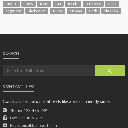
México
obras
paam
pan
predial
regidores
salud
seguridad
sheinbaum
Trump
turismo
Uach
violencia
SEARCH
CONTACT INFO
Contact information that feels like a warm, friendly smile.
Phone:
123-456-789
Fax:
123-456-789
Email:
email@support.com