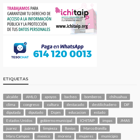
ETIQUETAS
alcalde
AMLO
apoyos
bacheo
bomberos
chihuahua
clima
congreso
cultura
destacado
destilichadero
DIF
diputada
diputado
Dspm
educacion
estado
Estados Unidos
gobierno municipal
ICHITAIP
impas
JMAS
juarez
juárez
limpieza
lluvias
Marco Bonilla
Maru Campos
mexico
morena
mujeres
municipio