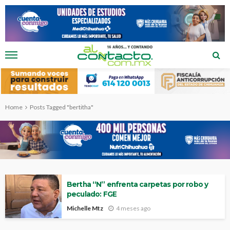
Home
Posts Tagged "bertitha"
Bertha “N” enfrenta carpetas por robo y
peculado: FGE
Michelle Mtz
4 meses ago