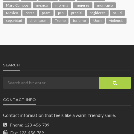
Maru Campos
mexico
morena
mujeres
municipio
México
obras
paam
pan
predial
regidores
salud
seguridad
sheinbaum
Trump
turismo
Uach
violencia
SEARCH
CONTACT INFO
Contact information that feels like a warm, friendly smile.
Phone:
123-456-789
Fax:
123-456-789