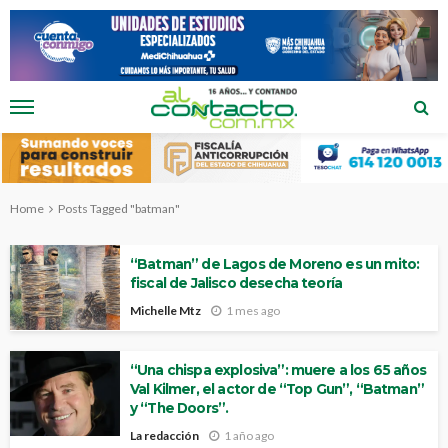
Home
Posts Tagged "batman"
“Batman” de Lagos de Moreno es un mito:
fiscal de Jalisco desecha teoría
Michelle Mtz
1 mes ago
“Una chispa explosiva”: muere a los 65 años
Val Kilmer, el actor de “Top Gun”, “Batman”
y “The Doors”.
La redacción
1 año ago