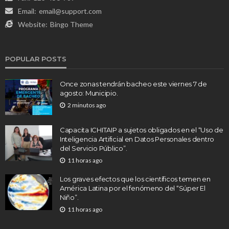
Email:
email@support.com
Website:
Bingo Theme
POPULAR POSTS
Once zonas tendrán bacheo este viernes 7 de
agosto: Municipio.
2 minutos ago
Capacita ICHITAIP a sujetos obligados en el “Uso de
Inteligencia Artificial en Datos Personales dentro
del Servicio Público”.
11 horas ago
Los graves efectos que los científicos temen en
América Latina por el fenómeno del “Súper El
Niño”.
11 horas ago