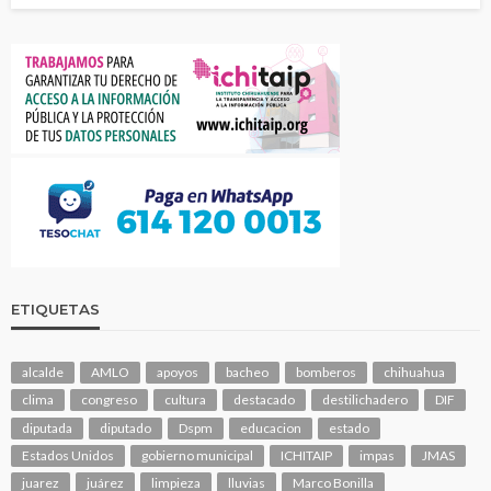
ETIQUETAS
alcalde
AMLO
apoyos
bacheo
bomberos
chihuahua
clima
congreso
cultura
destacado
destilichadero
DIF
diputada
diputado
Dspm
educacion
estado
Estados Unidos
gobierno municipal
ICHITAIP
impas
JMAS
juarez
juárez
limpieza
lluvias
Marco Bonilla