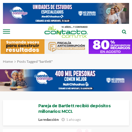
Home
Posts Tagged "bartlett"
Pareja de Bartlett recibió depósitos
millonarios: MCCI.
La redacción
1 año ago