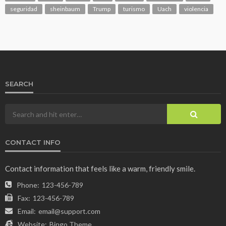
seguridad
sheinbaum
Trump
turismo
Uach
violencia
SEARCH
CONTACT INFO
Contact information that feels like a warm, friendly smile.
Phone:
123-456-789
Fax:
123-456-789
Email:
email@support.com
Website:
Bingo Theme