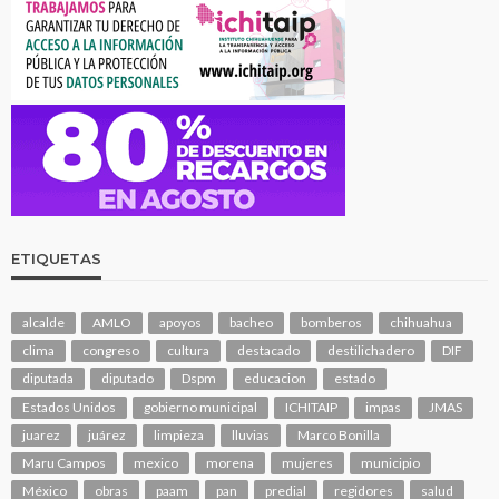
ETIQUETAS
alcalde
AMLO
apoyos
bacheo
bomberos
chihuahua
clima
congreso
cultura
destacado
destilichadero
DIF
diputada
diputado
Dspm
educacion
estado
Estados Unidos
gobierno municipal
ICHITAIP
impas
JMAS
juarez
juárez
limpieza
lluvias
Marco Bonilla
Maru Campos
mexico
morena
mujeres
municipio
México
obras
paam
pan
predial
regidores
salud