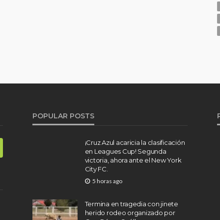
POPULAR POSTS
¡Cruz Azul acaricia la clasificación
en Leagues Cup! Segunda
victoria, ahora ante el New York
City FC.
5 horas ago
Termina en tragedia con jinete
herido rodeo organizado por