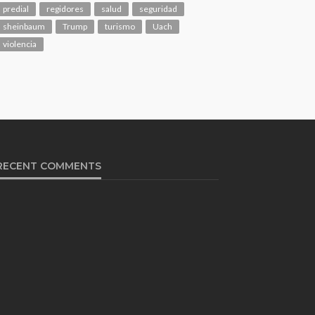
predial
regidores
salud
seguridad
sheinbaum
Trump
turismo
Uach
violencia
RECENT COMMENTS