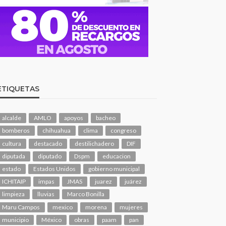
ETIQUETAS
alcalde
AMLO
apoyos
bacheo
bomberos
chihuahua
clima
congreso
cultura
destacado
destilichadero
DIF
diputada
diputado
Dspm
educacion
estado
Estados Unidos
gobierno municipal
ICHITAIP
impas
JMAS
juarez
juárez
limpieza
lluvias
Marco Bonilla
Maru Campos
mexico
morena
mujeres
municipio
México
obras
paam
pan