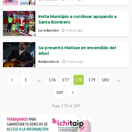
Invita Municipio a continuar apoyando a
Santa Bombero
La redacción
3 años ago
Se presentó Matisse en encendido del
árbol
Redacción Jr.
3 años ago
1
…
176
177
178
179
180
…
189
Page 178 of 189