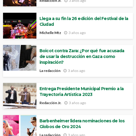
Redacción Jr.
3 años ago
Llega a su fin la 26 edición del Festival de la
Ciudad
Michelle Mtz
3 años ago
Boicot contra Zara: ¿Por qué fue acusada
de usar la destrucción en Gaza como
inspiración?
La redacción
3 años ago
Entrega Presidente Municipal Premio a la
Trayectoria Artística 2023
Redacción Jr.
3 años ago
Barbenheimer lidera nominaciones de los
Globos de Oro 2024
La redacción
3 años ago