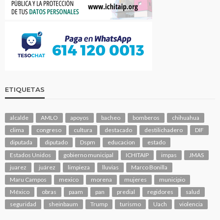
ETIQUETAS
alcalde
AMLO
apoyos
bacheo
bomberos
chihuahua
clima
congreso
cultura
destacado
destilichadero
DIF
diputada
diputado
Dspm
educacion
estado
Estados Unidos
gobierno municipal
ICHITAIP
impas
JMAS
juarez
juárez
limpieza
lluvias
Marco Bonilla
Maru Campos
mexico
morena
mujeres
municipio
México
obras
paam
pan
predial
regidores
salud
seguridad
sheinbaum
Trump
turismo
Uach
violencia