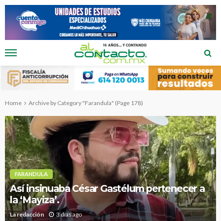
Home
Archive by Category "Farandula"
(Page 178)
FARANDULA
Así insinuaba César Gastélum pertenecer a
la ‘Mayiza’.
La redacción
3 días ago