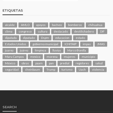
ETIQUETAS
alcalde
AMLO
apoyos
bacheo
bomberos
chihuahua
clima
congreso
cultura
destacado
destilichadero
DIF
diputada
diputado
Dspm
educacion
estado
Estados Unidos
gobierno municipal
ICHITAIP
impas
JMAS
juarez
juárez
limpieza
lluvias
Marco Bonilla
Maru Campos
mexico
morena
mujeres
municipio
México
obras
paam
pan
predial
regidores
salud
seguridad
sheinbaum
Trump
turismo
Uach
violencia
SEARCH