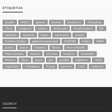
ETIQUETAS
alcalde
AMLO
apoyos
bacheo
bomberos
chihuahua
clima
congreso
cultura
destacado
destilichadero
DIF
diputada
diputado
Dspm
educacion
estado
Estados Unidos
gobierno municipal
ICHITAIP
impas
JMAS
juarez
juárez
limpieza
lluvias
Marco Bonilla
Maru Campos
mexico
morena
mujeres
municipio
México
obras
paam
pan
predial
regidores
salud
seguridad
sheinbaum
Trump
turismo
Uach
violencia
SEARCH