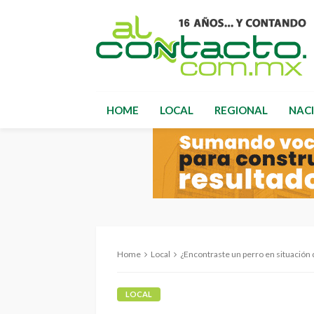
HOME
LOCAL
REGIONAL
NAC
Home
Local
¿Encontraste un perro en situación de call
LOCAL