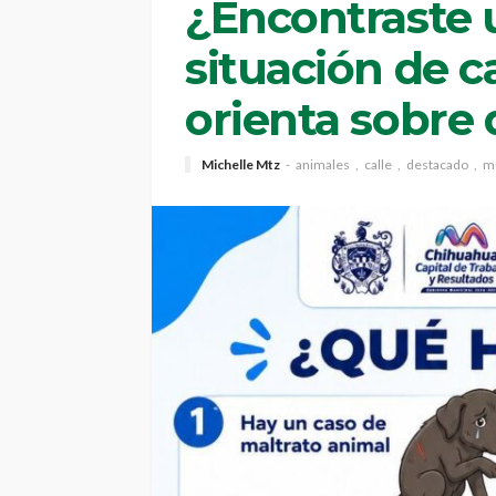
¿Encontraste 
situación de c
orienta sobre
Michelle Mtz
animales
calle
destacado
mu