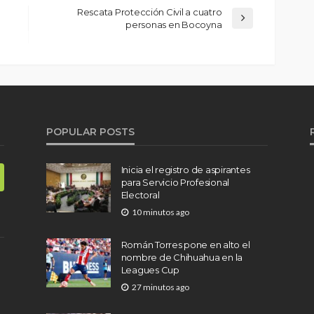
Rescata Protección Civil a cuatro
personas en Bocoyna
POPULAR POSTS
Inicia el registro de aspirantes
para Servicio Profesional
Electoral
10 minutos ago
Román Torres pone en alto el
nombre de Chihuahua en la
Leagues Cup
27 minutos ago