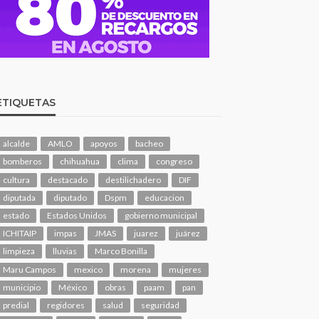
ETIQUETAS
alcalde
AMLO
apoyos
bacheo
bomberos
chihuahua
clima
congreso
cultura
destacado
destilichadero
DIF
diputada
diputado
Dspm
educacion
estado
Estados Unidos
gobierno municipal
ICHITAIP
impas
JMAS
juarez
juárez
limpieza
lluvias
Marco Bonilla
Maru Campos
mexico
morena
mujeres
municipio
México
obras
paam
pan
predial
regidores
salud
seguridad