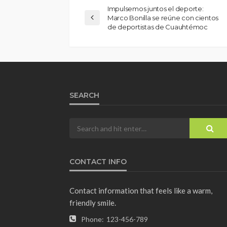
Impulsemos juntos el deporte:
Marco Bonilla se reúne con cientos
de deportistas de Cuauhtémoc
SEARCH
CONTACT INFO
Contact information that feels like a warm,
friendly smile.
Phone:
123-456-789