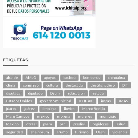
ETIQUETAS
alcalde
AMLO
apoyos
bacheo
bomberos
chihuahua
clima
congreso
cultura
destacado
destilichadero
DIF
diputada
diputado
Dspm
educacion
estado
Estados Unidos
gobierno municipal
ICHITAIP
impas
JMAS
juarez
juárez
limpieza
lluvias
Marco Bonilla
Maru Campos
mexico
morena
mujeres
municipio
México
obras
paam
pan
predial
regidores
salud
seguridad
sheinbaum
Trump
turismo
Uach
violencia