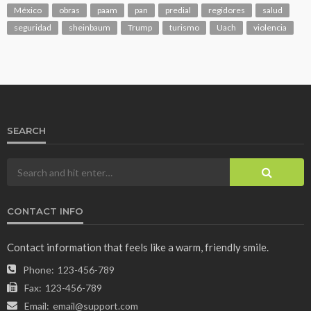
México
obras
paam
pan
predial
regidores
salud
seguridad
sheinbaum
Trump
turismo
Uach
violencia
SEARCH
CONTACT INFO
Contact information that feels like a warm, friendly smile.
Phone:
123-456-789
Fax:
123-456-789
Email:
email@support.com