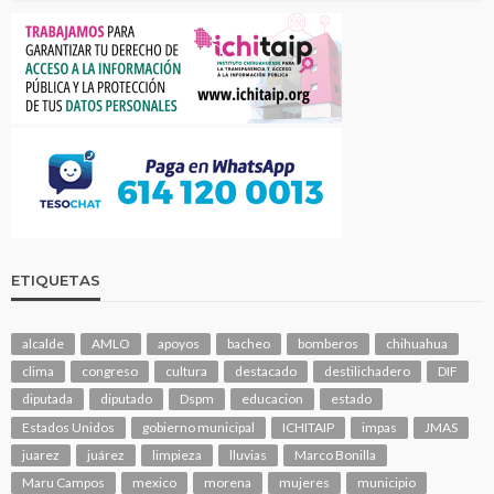
ETIQUETAS
alcalde
AMLO
apoyos
bacheo
bomberos
chihuahua
clima
congreso
cultura
destacado
destilichadero
DIF
diputada
diputado
Dspm
educacion
estado
Estados Unidos
gobierno municipal
ICHITAIP
impas
JMAS
juarez
juárez
limpieza
lluvias
Marco Bonilla
Maru Campos
mexico
morena
mujeres
municipio