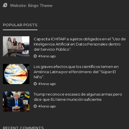
Website:
Bingo Theme
POPULAR POSTS
Capacita ICHITAIP a sujetos obligados en el “Uso de
Inteligencia Artificial en Datos Personales dentro
del Servicio Público”.
4 horas ago
Los graves efectos que los científicos temen en
América Latina por el fenómeno del “Súper El
Niño”.
4 horas ago
Trump reconoce escasez de algunas armas pero
dice que EU tiene munición suficiente.
4 horas ago
RECENT COMMENTS