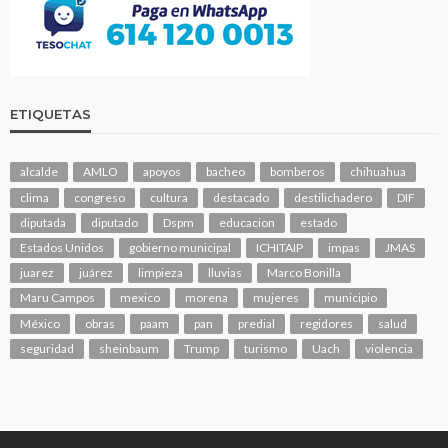
ETIQUETAS
alcalde
AMLO
apoyos
bacheo
bomberos
chihuahua
clima
congreso
cultura
destacado
destilichadero
DIF
diputada
diputado
Dspm
educacion
estado
Estados Unidos
gobierno municipal
ICHITAIP
impas
JMAS
juarez
juárez
limpieza
lluvias
Marco Bonilla
Maru Campos
mexico
morena
mujeres
municipio
México
obras
paam
pan
predial
regidores
salud
seguridad
sheinbaum
Trump
turismo
Uach
violencia