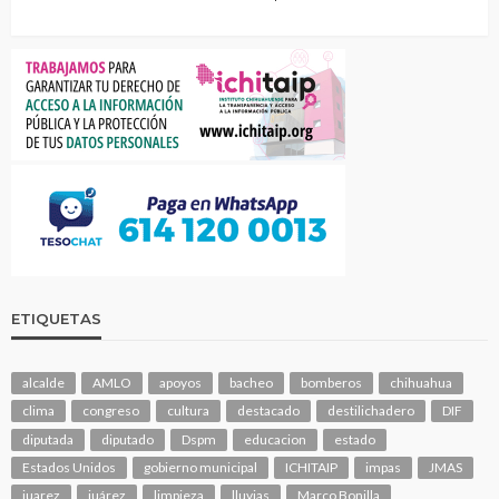
ETIQUETAS
alcalde
AMLO
apoyos
bacheo
bomberos
chihuahua
clima
congreso
cultura
destacado
destilichadero
DIF
diputada
diputado
Dspm
educacion
estado
Estados Unidos
gobierno municipal
ICHITAIP
impas
JMAS
juarez
juárez
limpieza
lluvias
Marco Bonilla