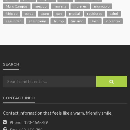
Maru Campos
mexico
morena
mujeres
municipio
México
obras
paam
pan
predial
regidores
salud
seguridad
sheinbaum
Trump
turismo
Uach
violencia
SEARCH
CONTACT INFO
Contact information that feels like a warm, friendly smile.
Phone:
123-456-789
Fax:
123-456-789