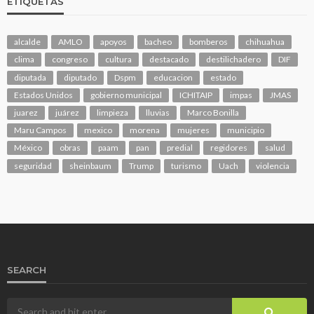
ETIQUETAS
alcalde
AMLO
apoyos
bacheo
bomberos
chihuahua
clima
congreso
cultura
destacado
destilichadero
DIF
diputada
diputado
Dspm
educacion
estado
Estados Unidos
gobierno municipal
ICHITAIP
impas
JMAS
juarez
juárez
limpieza
lluvias
Marco Bonilla
Maru Campos
mexico
morena
mujeres
municipio
México
obras
paam
pan
predial
regidores
salud
seguridad
sheinbaum
Trump
turismo
Uach
violencia
SEARCH