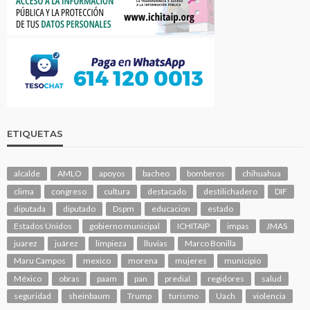
ETIQUETAS
alcalde
AMLO
apoyos
bacheo
bomberos
chihuahua
clima
congreso
cultura
destacado
destilichadero
DIF
diputada
diputado
Dspm
educacion
estado
Estados Unidos
gobierno municipal
ICHITAIP
impas
JMAS
juarez
juárez
limpieza
lluvias
Marco Bonilla
Maru Campos
mexico
morena
mujeres
municipio
México
obras
paam
pan
predial
regidores
salud
seguridad
sheinbaum
Trump
turismo
Uach
violencia