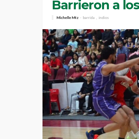
Barrieron a los
Michelle Mtz
barrida
indios