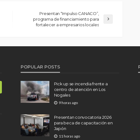
Presentan “Impulso CANACO”,
programa de financiamiento para
fortalecer a empresarios locales
POPULAR POSTS
Pick up se incendia frente a
centro de atención en Los
Nogales
9 horas ago
Presentan convocatoria 2026
para beca de capacitación en
Japón
11 horas ago