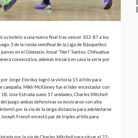
 su boleto a una nueva final tras vencer 102-87 a los
Juego 3 de la ronda semifinal de la Liga de Básquetbol
l jueves en el Gimnasio Josué “Neri” Santos. Chihuahua
anera consecutiva, además iniciará en casa la serie por
 por Jorge Elorduy logró la victoria 15 al hilo para
nte campaña. Mikh McKinney fue el líder encestador con
 18, Jose Estrada sumó 17 unidades, Charles Mitchell
o del juego ambas defensivas se mostraron con alta
 intentó por la vía de la larga distancia para adelantarse
, Joseph French encestó par de triples al hilo para
intada por la vía de Charles Mitchell para situar el 22-