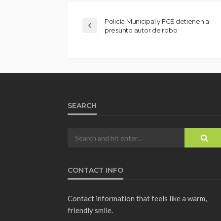
Policía Municipal y FGE detienen a
presunto autor de robo
SEARCH
CONTACT INFO
Contact information that feels like a warm,
friendly smile.