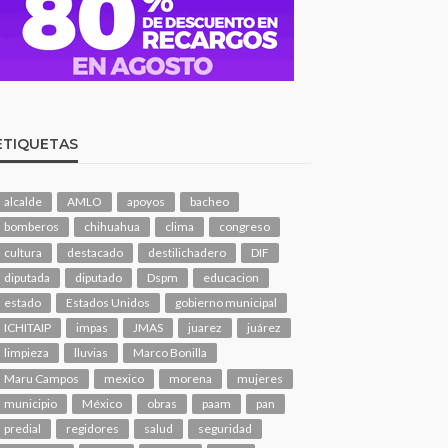
ETIQUETAS
alcalde
AMLO
apoyos
bacheo
bomberos
chihuahua
clima
congreso
cultura
destacado
destilichadero
DIF
diputada
diputado
Dspm
educacion
estado
Estados Unidos
gobierno municipal
ICHITAIP
impas
JMAS
juarez
juárez
limpieza
lluvias
Marco Bonilla
Maru Campos
mexico
morena
mujeres
municipio
México
obras
paam
pan
predial
regidores
salud
seguridad