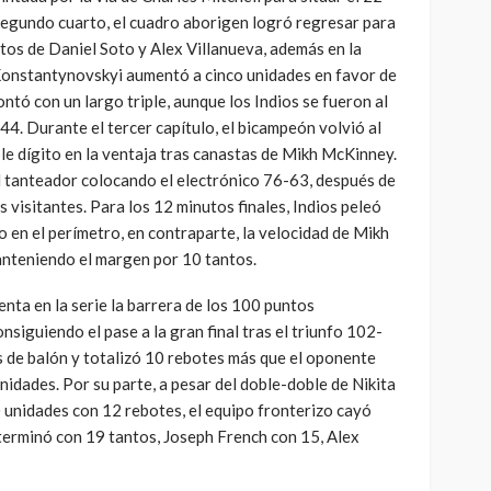
 segundo cuarto, el cuadro aborigen logró regresar para
ertos de Daniel Soto y Alex Villanueva, además en la
a Konstantynovskyi aumentó a cinco unidades en favor de
ntó con un largo triple, aunque los Indios se fueron al
. Durante el tercer capítulo, el bicampeón volvió al
le dígito en la ventaja tras canastas de Mikh McKinney.
 tanteador colocando el electrónico 76-63, después de
 visitantes. Para los 12 minutos finales, Indios peleó
o en el perímetro, en contraparte, la velocidad de Mikh
anteniendo el margen por 10 tantos.
ta en la serie la barrera de los 100 puntos
siguiendo el pase a la gran final tras el triunfo 102-
 de balón y totalizó 10 rebotes más que el oponente
dades. Por su parte, a pesar del doble-doble de Nikita
 unidades con 12 rebotes, el equipo fronterizo cayó
o terminó con 19 tantos, Joseph French con 15, Alex