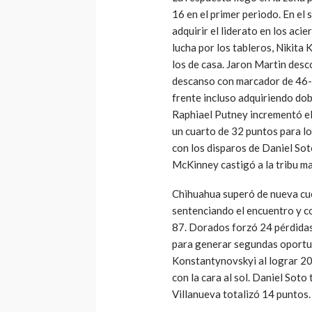
16 en el primer periodo. En el
adquirir el liderato en los aci
lucha por los tableros, Nikit
los de casa. Jaron Martin desco
descanso con marcador de 46-44
frente incluso adquiriendo dob
Raphiael Putney incrementó el
un cuarto de 32 puntos para los
con los disparos de Daniel Sot
McKinney castigó a la tribu m
Chihuahua superó de nueva cuen
sentenciando el encuentro y con
87. Dorados forzó 24 pérdidas
para generar segundas oportuni
Konstantynovskyi al lograr 20
con la cara al sol. Daniel Sot
Villanueva totalizó 14 puntos.