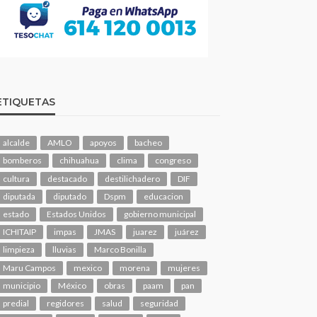
ETIQUETAS
alcalde
AMLO
apoyos
bacheo
bomberos
chihuahua
clima
congreso
cultura
destacado
destilichadero
DIF
diputada
diputado
Dspm
educacion
estado
Estados Unidos
gobierno municipal
ICHITAIP
impas
JMAS
juarez
juárez
limpieza
lluvias
Marco Bonilla
Maru Campos
mexico
morena
mujeres
municipio
México
obras
paam
pan
predial
regidores
salud
seguridad