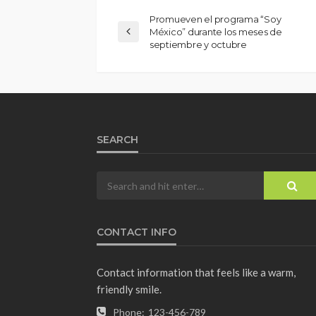
Promueven el programa “Soy
México” durante los meses de
septiembre y octubre
SEARCH
CONTACT INFO
Contact information that feels like a warm,
friendly smile.
Phone:
123-456-789