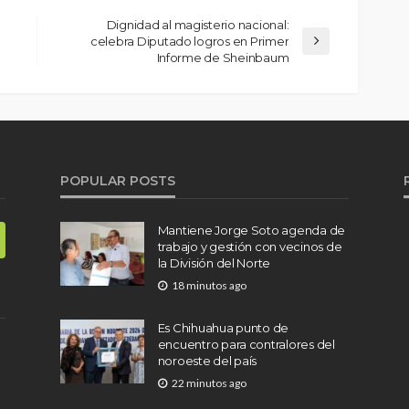
Dignidad al magisterio nacional:
celebra Diputado logros en Primer
Informe de Sheinbaum
POPULAR POSTS
Mantiene Jorge Soto agenda de
trabajo y gestión con vecinos de
la División del Norte
18 minutos ago
Es Chihuahua punto de
encuentro para contralores del
noroeste del país
22 minutos ago