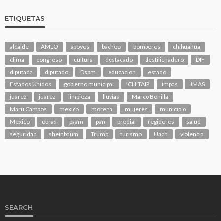
ETIQUETAS
alcalde
AMLO
apoyos
bacheo
bomberos
chihuahua
clima
congreso
cultura
destacado
destilichadero
DIF
diputada
diputado
Dspm
educacion
estado
Estados Unidos
gobierno municipal
ICHITAIP
impas
JMAS
juarez
juárez
limpieza
lluvias
Marco Bonilla
Maru Campos
mexico
morena
mujeres
municipio
México
obras
paam
pan
predial
regidores
salud
seguridad
sheinbaum
Trump
turismo
Uach
violencia
SEARCH