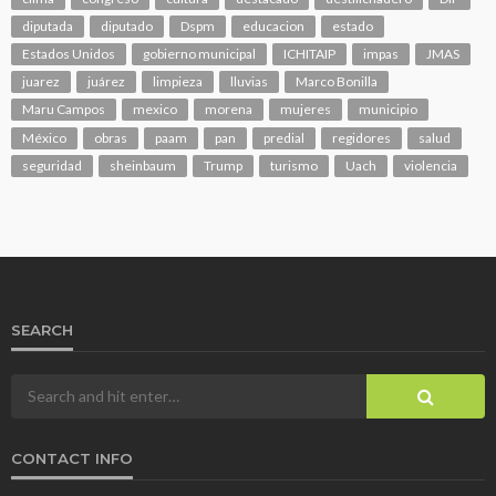
diputada
diputado
Dspm
educacion
estado
Estados Unidos
gobierno municipal
ICHITAIP
impas
JMAS
juarez
juárez
limpieza
lluvias
Marco Bonilla
Maru Campos
mexico
morena
mujeres
municipio
México
obras
paam
pan
predial
regidores
salud
seguridad
sheinbaum
Trump
turismo
Uach
violencia
SEARCH
CONTACT INFO