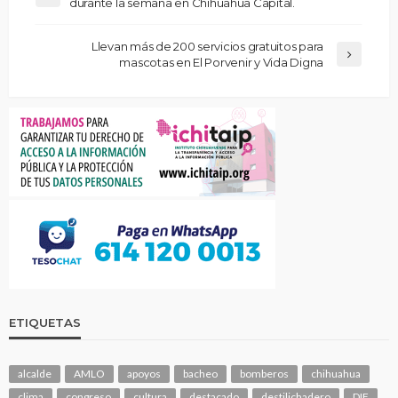
durante la semana en Chihuahua Capital.
Llevan más de 200 servicios gratuitos para
mascotas en El Porvenir y Vida Digna
ETIQUETAS
alcalde
AMLO
apoyos
bacheo
bomberos
chihuahua
clima
congreso
cultura
destacado
destilichadero
DIF