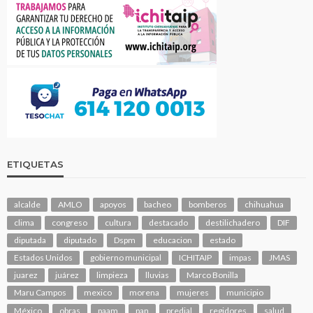
ETIQUETAS
alcalde
AMLO
apoyos
bacheo
bomberos
chihuahua
clima
congreso
cultura
destacado
destilichadero
DIF
diputada
diputado
Dspm
educacion
estado
Estados Unidos
gobierno municipal
ICHITAIP
impas
JMAS
juarez
juárez
limpieza
lluvias
Marco Bonilla
Maru Campos
mexico
morena
mujeres
municipio
México
obras
paam
pan
predial
regidores
salud