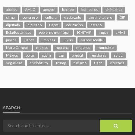
alcalde
AMLO
apoyos
bacheo
bomberos
chihuahua
clima
congreso
cultura
destacado
destilichadero
DIF
diputada
diputado
Dspm
educacion
estado
Estados Unidos
gobierno municipal
ICHITAIP
impas
JMAS
juarez
juárez
limpieza
lluvias
Marco Bonilla
Maru Campos
mexico
morena
mujeres
municipio
México
obras
paam
pan
predial
regidores
salud
seguridad
sheinbaum
Trump
turismo
Uach
violencia
SEARCH