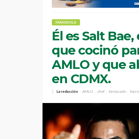
FARANDULA
Él es Salt Bae,
que cocinó par
AMLO y que ab
en CDMX.
La redacción
AMLO
chef
destacado
hijo