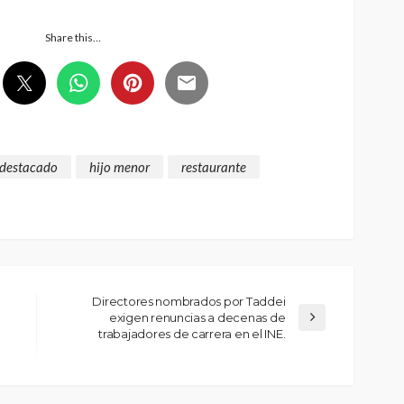
Share this…
destacado
hijo menor
restaurante
Directores nombrados por Taddei
exigen renuncias a decenas de
trabajadores de carrera en el INE.