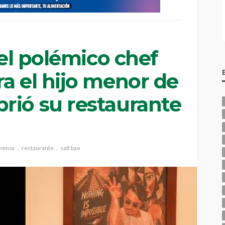
 el polémico chef
a el hijo menor de
rió su restaurante
 menor
restaurante
salt bae