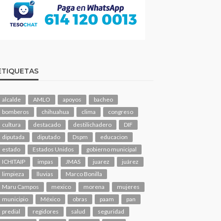
ETIQUETAS
alcalde
AMLO
apoyos
bacheo
bomberos
chihuahua
clima
congreso
cultura
destacado
destilichadero
DIF
diputada
diputado
Dspm
educacion
estado
Estados Unidos
gobierno municipal
ICHITAIP
impas
JMAS
juarez
juárez
limpieza
lluvias
Marco Bonilla
Maru Campos
mexico
morena
mujeres
municipio
México
obras
paam
pan
predial
regidores
salud
seguridad