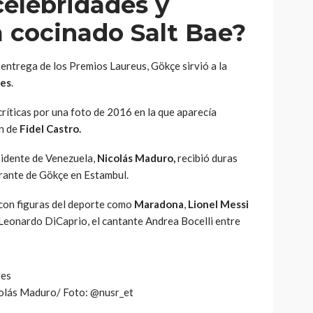
celebridades y
a cocinado Salt Bae?
entrega de los Premios Laureus, Gökçe sirvió a la
les
.
críticas por una foto de 2016 en la que aparecía
n de
Fidel Castro.
sidente de Venezuela,
Nicolás Maduro,
recibió duras
urante de Gökçe en Estambul.
con figuras del deporte como
Maradona
,
Lionel Messi
r Leonardo DiCaprio, el cantante Andrea Bocelli entre
olás Maduro/ Foto: @nusr_et