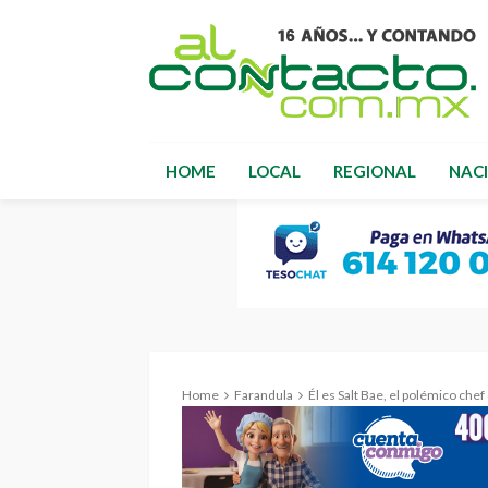
HOME
LOCAL
REGIONAL
NAC
Home
Farandula
Él es Salt Bae, el polémico chef que cocinó pa