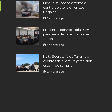
Pick up se incendia frente a
centro de atención en Los
Nogales
12 horas ago
Presentan convocatoria 2026
para beca de capacitación en
Japón
14 horas ago
Invita Secretaría de Turismo a
eventos de aventura y tradición
este fin de semana
14 horas ago