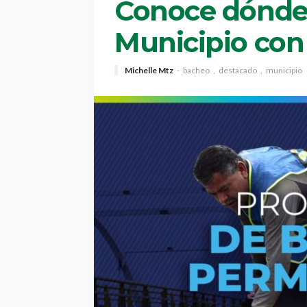
Conoce dónde
Municipio con
Michelle Mtz
bacheo
destacado
municipio