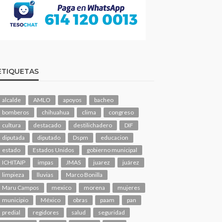
ETIQUETAS
alcalde
AMLO
apoyos
bacheo
bomberos
chihuahua
clima
congreso
cultura
destacado
destilichadero
DIF
diputada
diputado
Dspm
educacion
estado
Estados Unidos
gobierno municipal
ICHITAIP
impas
JMAS
juarez
juárez
limpieza
lluvias
Marco Bonilla
Maru Campos
mexico
morena
mujeres
municipio
México
obras
paam
pan
predial
regidores
salud
seguridad