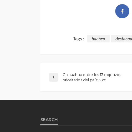
Tags :
bacheo
destaca
Chihuahua entre los 13 objetivos
prioritarios del país: Sict
SEARCH