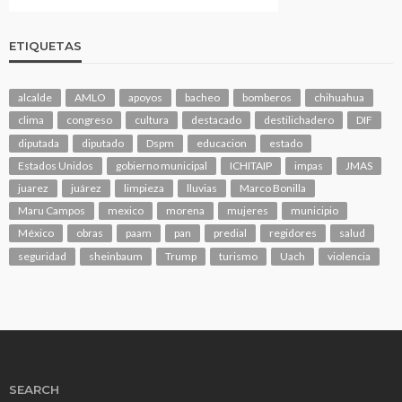
ETIQUETAS
alcalde
AMLO
apoyos
bacheo
bomberos
chihuahua
clima
congreso
cultura
destacado
destilichadero
DIF
diputada
diputado
Dspm
educacion
estado
Estados Unidos
gobierno municipal
ICHITAIP
impas
JMAS
juarez
juárez
limpieza
lluvias
Marco Bonilla
Maru Campos
mexico
morena
mujeres
municipio
México
obras
paam
pan
predial
regidores
salud
seguridad
sheinbaum
Trump
turismo
Uach
violencia
SEARCH