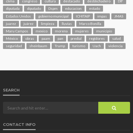
clima
congreso
cultura
destacado
destilichadero
DIF
diputada
diputado
Dspm
educacion
estado
Estados Unidos
gobierno municipal
ICHITAIP
impas
JMAS
juarez
juárez
limpieza
lluvias
Marco Bonilla
Maru Campos
mexico
morena
mujeres
municipio
México
obras
paam
pan
predial
regidores
salud
seguridad
sheinbaum
Trump
turismo
Uach
violencia
SEARCH
CONTACT INFO