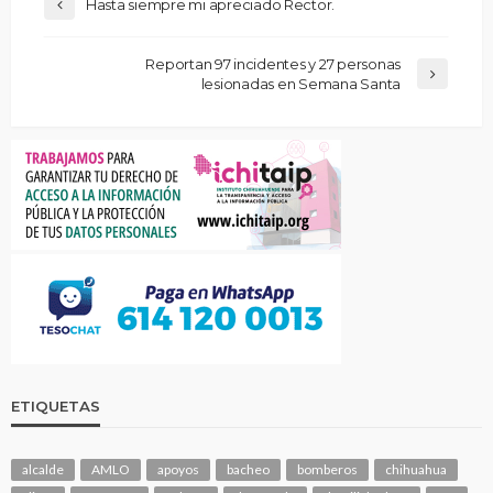
Hasta siempre mi apreciado Rector.
Reportan 97 incidentes y 27 personas
lesionadas en Semana Santa
ETIQUETAS
alcalde
AMLO
apoyos
bacheo
bomberos
chihuahua