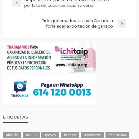
por falta de documentación diversa
Pide gobernadora a Unión Ganadera
fortalecer exportación de ganado
ETIQUETAS
alcalde
AMLO
apoyos
bacheo
bomberos
chihuahua