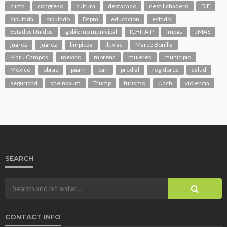
clima
congreso
cultura
destacado
destilichadero
DIF
diputada
diputado
Dspm
educacion
estado
Estados Unidos
gobierno municipal
ICHITAIP
impas
JMAS
juarez
juárez
limpieza
lluvias
Marco Bonilla
Maru Campos
mexico
morena
mujeres
municipio
México
obras
paam
pan
predial
regidores
salud
seguridad
sheinbaum
Trump
turismo
Uach
violencia
SEARCH
CONTACT INFO