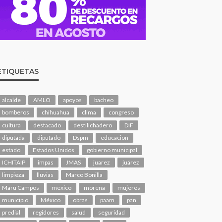
ETIQUETAS
alcalde
AMLO
apoyos
bacheo
bomberos
chihuahua
clima
congreso
cultura
destacado
destilichadero
DIF
diputada
diputado
Dspm
educacion
estado
Estados Unidos
gobierno municipal
ICHITAIP
impas
JMAS
juarez
juárez
limpieza
lluvias
Marco Bonilla
Maru Campos
mexico
morena
mujeres
municipio
México
obras
paam
pan
predial
regidores
salud
seguridad