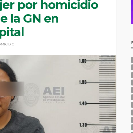
er por homicidio
e la GN en
ital
MICIDIO