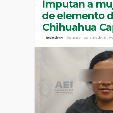
Imputan a muj
de elemento d
Chihuahua Cap
Redacción 4
destacado
guardia nacional
HO