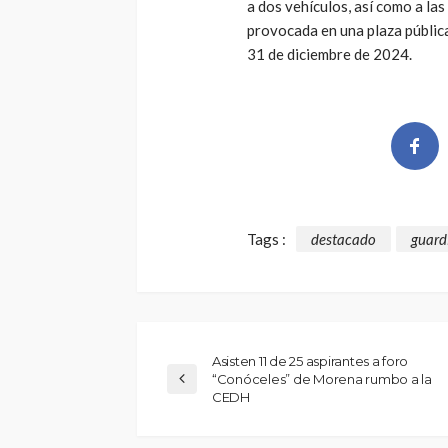
a dos vehículos, así como a la
provocada en una plaza pública
31 de diciembre de 2024.
Tags :
destacado
guard
Asisten 11 de 25 aspirantes a foro
“Conóceles” de Morena rumbo a la
CEDH