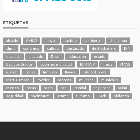
ETIQUETAS
alcalde
AMLO
apoyos
bacheo
bomberos
chihuahua
clima
congreso
cultura
destacado
destilichadero
DIF
diputada
diputado
Dspm
educacion
estado
Estados Unidos
gobierno municipal
ICHITAIP
impas
JMAS
juarez
juárez
limpieza
lluvias
Marco Bonilla
Maru Campos
mexico
morena
mujeres
municipio
México
obras
paam
pan
predial
regidores
salud
seguridad
sheinbaum
Trump
turismo
Uach
violencia