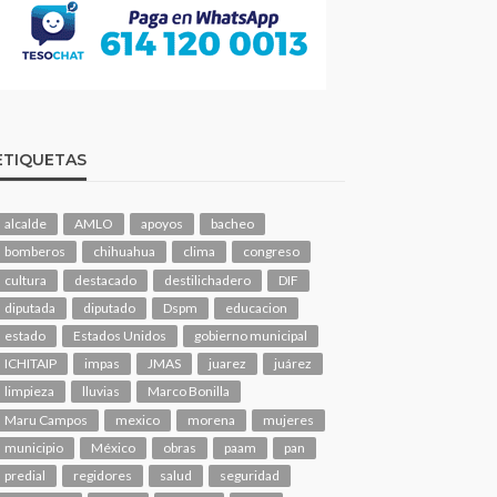
ETIQUETAS
alcalde
AMLO
apoyos
bacheo
bomberos
chihuahua
clima
congreso
cultura
destacado
destilichadero
DIF
diputada
diputado
Dspm
educacion
estado
Estados Unidos
gobierno municipal
ICHITAIP
impas
JMAS
juarez
juárez
limpieza
lluvias
Marco Bonilla
Maru Campos
mexico
morena
mujeres
municipio
México
obras
paam
pan
predial
regidores
salud
seguridad