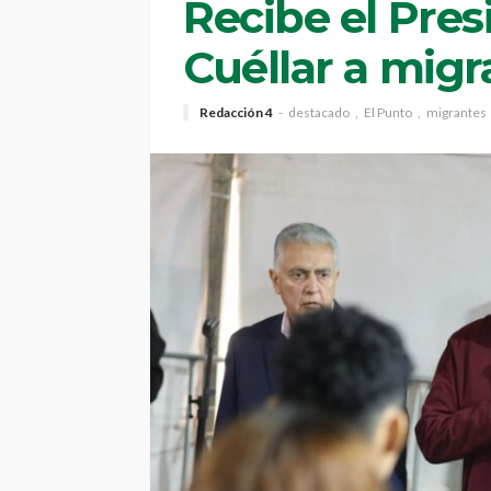
Recibe el Pres
Cuéllar a migr
Redacción 4
destacado
El Punto
migrantes