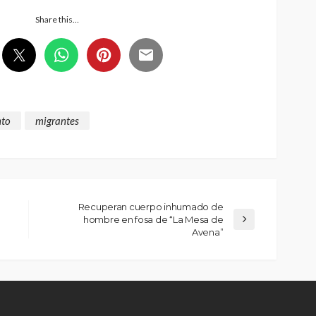
Share this…
nto
migrantes
Recuperan cuerpo inhumado de
hombre en fosa de “La Mesa de
Avena”