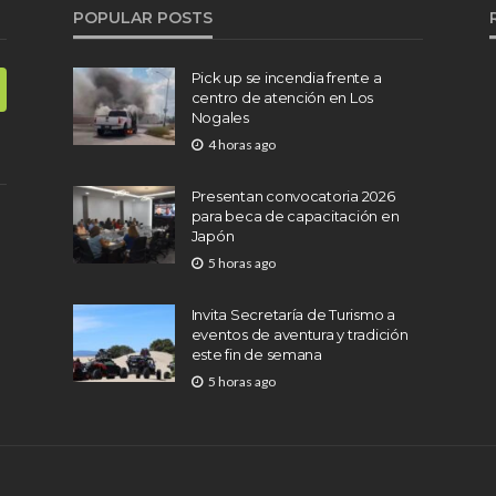
POPULAR POSTS
Pick up se incendia frente a
centro de atención en Los
Nogales
4 horas ago
Presentan convocatoria 2026
para beca de capacitación en
Japón
5 horas ago
Invita Secretaría de Turismo a
eventos de aventura y tradición
este fin de semana
5 horas ago