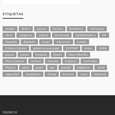
ETIQUETAS
alcalde
AMLO
apoyos
bacheo
bomberos
chihuahua
clima
congreso
cultura
destacado
destilichadero
DIF
diputada
diputado
Dspm
educacion
estado
Estados Unidos
gobierno municipal
ICHITAIP
impas
JMAS
juarez
juárez
limpieza
lluvias
Marco Bonilla
Maru Campos
mexico
morena
mujeres
municipio
México
obras
paam
pan
predial
regidores
salud
seguridad
sheinbaum
Trump
turismo
Uach
violencia
SEARCH