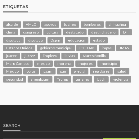
ETIQUETAS
alcalde
AMLO
apoyos
bacheo
bomberos
chihuahua
clima
congreso
cultura
destacado
destilichadero
DIF
diputada
diputado
Dspm
educacion
estado
Estados Unidos
gobierno municipal
ICHITAIP
impas
JMAS
juarez
juárez
limpieza
lluvias
Marco Bonilla
Maru Campos
mexico
morena
mujeres
municipio
México
obras
paam
pan
predial
regidores
salud
seguridad
sheinbaum
Trump
turismo
Uach
violencia
SEARCH