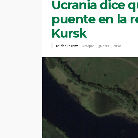
Ucrania dice q
puente en la r
Kursk
Michelle Mtz
Ataque
guerra
ruso