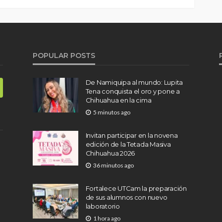
POPULAR POSTS
De Namiquipa al mundo: Lupita
Tena conquista el oro y pone a
Chihuahua en la cima
5 minutos ago
Invitan participar en la novena
edición de la Tetada Masiva
Chihuahua 2026
36 minutos ago
Fortalece UTCam la preparación
de sus alumnos con nuevo
laboratorio
1 hora ago