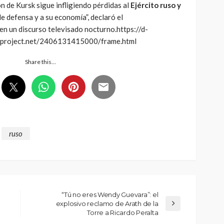
n de Kursk sigue infligiendo pérdidas al
Ejército ruso y
 de defensa y a su economía”, declaró el
en un discurso televisado nocturno.https://d-
oject.net/2406131415000/frame.html
Share this…
ruso
“Tú no eres Wendy Guevara”: el
explosivo reclamo de Arath de la
Torre a Ricardo Peralta