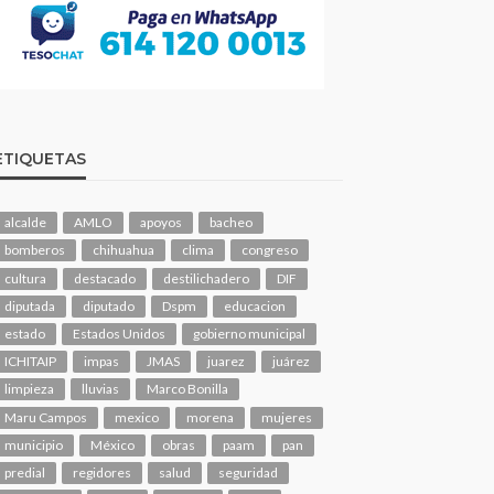
ETIQUETAS
alcalde
AMLO
apoyos
bacheo
bomberos
chihuahua
clima
congreso
cultura
destacado
destilichadero
DIF
diputada
diputado
Dspm
educacion
estado
Estados Unidos
gobierno municipal
ICHITAIP
impas
JMAS
juarez
juárez
limpieza
lluvias
Marco Bonilla
Maru Campos
mexico
morena
mujeres
municipio
México
obras
paam
pan
predial
regidores
salud
seguridad