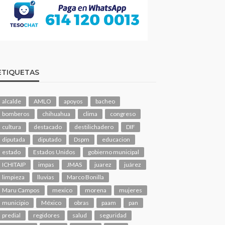
ETIQUETAS
alcalde
AMLO
apoyos
bacheo
bomberos
chihuahua
clima
congreso
cultura
destacado
destilichadero
DIF
diputada
diputado
Dspm
educacion
estado
Estados Unidos
gobierno municipal
ICHITAIP
impas
JMAS
juarez
juárez
limpieza
lluvias
Marco Bonilla
Maru Campos
mexico
morena
mujeres
municipio
México
obras
paam
pan
predial
regidores
salud
seguridad