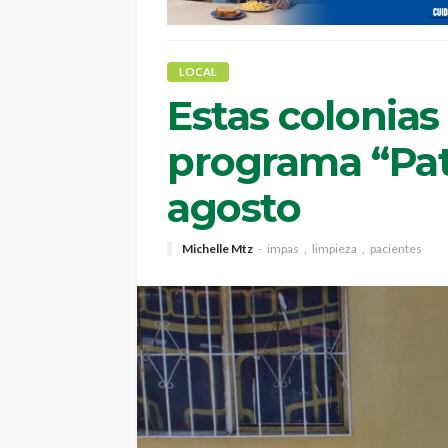
LOCAL
Estas colonias 
programa “Pat
agosto
Michelle Mtz
impas
limpieza
pacientes