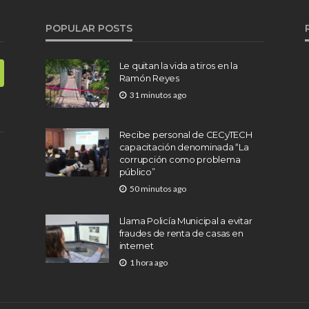
POPULAR POSTS
Le quitan la vida a tiros en la
Ramón Reyes
31 minutos ago
Recibe personal de CECyTECH
capacitación denominada “La
corrupción como problema
público”
50 minutos ago
Llama Policía Municipal a evitar
fraudes de renta de casas en
internet
1 hora ago