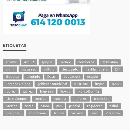
ETIQUETAS
alcalde
AMLO
apoyos
bacheo
bomberos
chihuahua
clima
congreso
cultura
destacado
destilichadero
DIF
diputada
diputado
Dspm
educacion
estado
Estados Unidos
gobierno municipal
ICHITAIP
impas
JMAS
juarez
juárez
limpieza
lluvias
Marco Bonilla
Maru Campos
mexico
morena
mujeres
municipio
México
obras
paam
pan
predial
regidores
salud
seguridad
sheinbaum
Trump
turismo
Uach
violencia