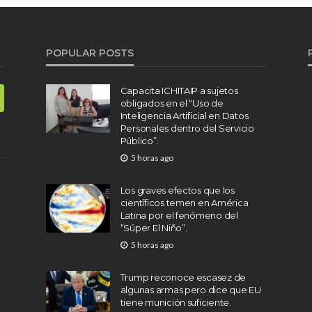
POPULAR POSTS
Capacita ICHITAIP a sujetos
obligados en el “Uso de
Inteligencia Artificial en Datos
Personales dentro del Servicio
Público”.
5 horas ago
Los graves efectos que los
científicos temen en América
Latina por el fenómeno del
“Súper El Niño”.
5 horas ago
Trump reconoce escasez de
algunas armas pero dice que EU
tiene munición suficiente.