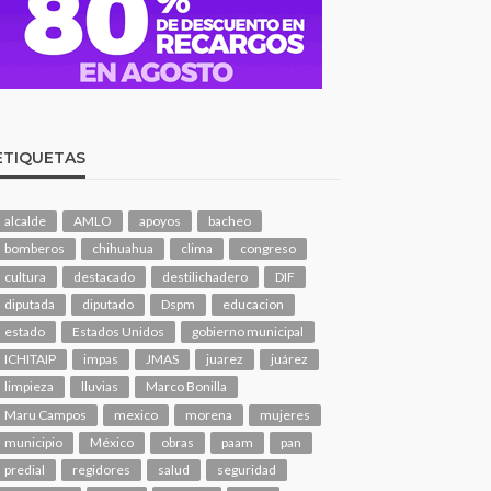
ETIQUETAS
alcalde
AMLO
apoyos
bacheo
bomberos
chihuahua
clima
congreso
cultura
destacado
destilichadero
DIF
diputada
diputado
Dspm
educacion
estado
Estados Unidos
gobierno municipal
ICHITAIP
impas
JMAS
juarez
juárez
limpieza
lluvias
Marco Bonilla
Maru Campos
mexico
morena
mujeres
municipio
México
obras
paam
pan
predial
regidores
salud
seguridad