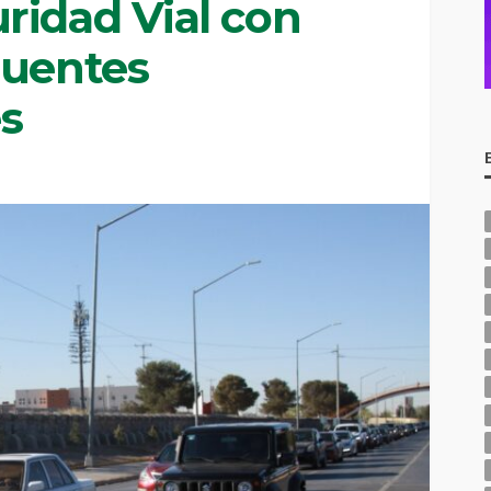
ridad Vial con
puentes
es