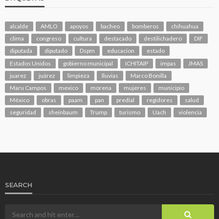
alcalde
AMLO
apoyos
bacheo
bomberos
chihuahua
clima
congreso
cultura
destacado
destilichadero
DIF
diputada
diputado
Dspm
educacion
estado
Estados Unidos
gobierno municipal
ICHITAIP
impas
JMAS
juarez
juárez
limpieza
lluvias
Marco Bonilla
Maru Campos
mexico
morena
mujeres
municipio
México
obras
paam
pan
predial
regidores
salud
seguridad
sheinbaum
Trump
turismo
Uach
violencia
SEARCH