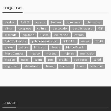
ETIQUETAS
alcalde
AMLO
apoyos
bacheo
bomberos
chihuahua
clima
congreso
cultura
destacado
destilichadero
DIF
diputada
diputado
Dspm
educacion
estado
Estados Unidos
gobierno municipal
ICHITAIP
impas
JMAS
juarez
juárez
limpieza
lluvias
Marco Bonilla
Maru Campos
mexico
morena
mujeres
municipio
México
obras
paam
pan
predial
regidores
salud
seguridad
sheinbaum
Trump
turismo
Uach
violencia
SEARCH