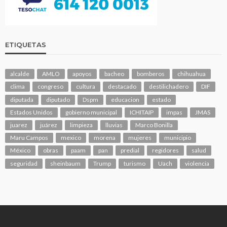
ETIQUETAS
alcalde
AMLO
apoyos
bacheo
bomberos
chihuahua
clima
congreso
cultura
destacado
destilichadero
DIF
diputada
diputado
Dspm
educacion
estado
Estados Unidos
gobierno municipal
ICHITAIP
impas
JMAS
juarez
juárez
limpieza
lluvias
Marco Bonilla
Maru Campos
mexico
morena
mujeres
municipio
México
obras
paam
pan
predial
regidores
salud
seguridad
sheinbaum
Trump
turismo
Uach
violencia