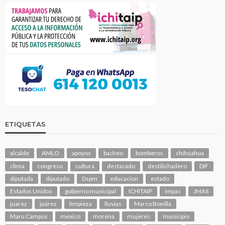
ETIQUETAS
alcalde
AMLO
apoyos
bacheo
bomberos
chihuahua
clima
congreso
cultura
destacado
destilichadero
DIF
diputada
diputado
Dspm
educacion
estado
Estados Unidos
gobierno municipal
ICHITAIP
impas
JMAS
juarez
juárez
limpieza
lluvias
Marco Bonilla
Maru Campos
mexico
morena
mujeres
municipio