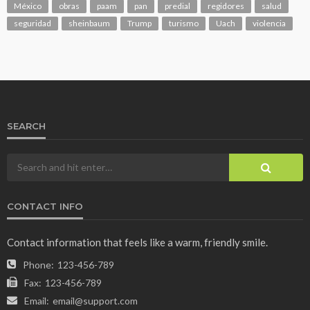
México
obras
paam
pan
predial
regidores
salud
seguridad
sheinbaum
Trump
turismo
Uach
violencia
SEARCH
CONTACT INFO
Contact information that feels like a warm, friendly smile.
Phone:
123-456-789
Fax:
123-456-789
Email:
email@support.com