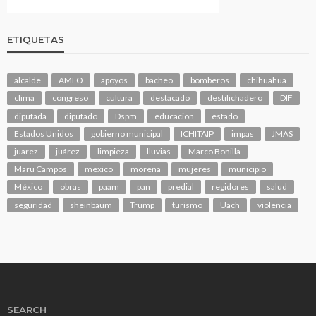
ETIQUETAS
alcalde
AMLO
apoyos
bacheo
bomberos
chihuahua
clima
congreso
cultura
destacado
destilichadero
DIF
diputada
diputado
Dspm
educacion
estado
Estados Unidos
gobierno municipal
ICHITAIP
impas
JMAS
juarez
juárez
limpieza
lluvias
Marco Bonilla
Maru Campos
mexico
morena
mujeres
municipio
México
obras
paam
pan
predial
regidores
salud
seguridad
sheinbaum
Trump
turismo
Uach
violencia
SEARCH