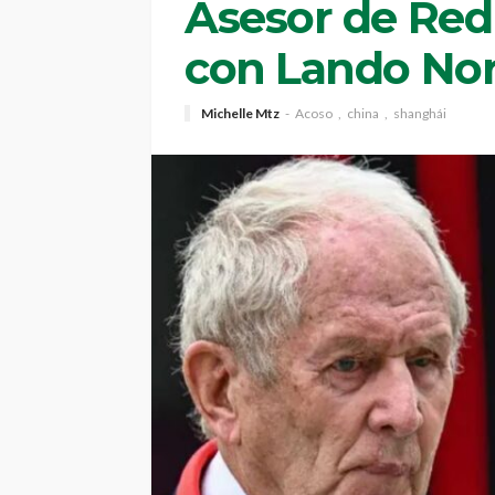
Asesor de Red 
con Lando Nor
Michelle Mtz
Acoso
china
shanghái