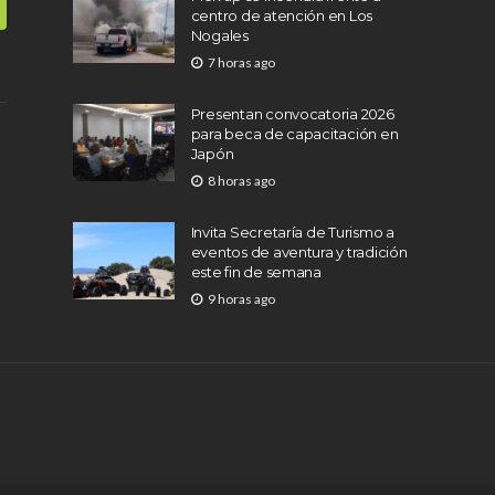
centro de atención en Los
Nogales
7 horas ago
Presentan convocatoria 2026
para beca de capacitación en
Japón
8 horas ago
Invita Secretaría de Turismo a
eventos de aventura y tradición
este fin de semana
9 horas ago