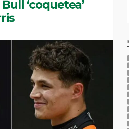
Bull ‘coquetea’
ris