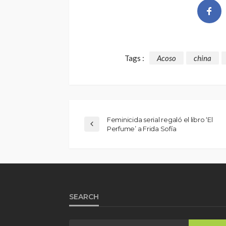
Tags :
Acoso
china
Feminicida serial regaló el libro ‘El
Perfume’ a Frida Sofía
SEARCH