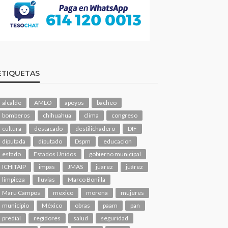
ETIQUETAS
alcalde
AMLO
apoyos
bacheo
bomberos
chihuahua
clima
congreso
cultura
destacado
destilichadero
DIF
diputada
diputado
Dspm
educacion
estado
Estados Unidos
gobierno municipal
ICHITAIP
impas
JMAS
juarez
juárez
limpieza
lluvias
Marco Bonilla
Maru Campos
mexico
morena
mujeres
municipio
México
obras
paam
pan
predial
regidores
salud
seguridad