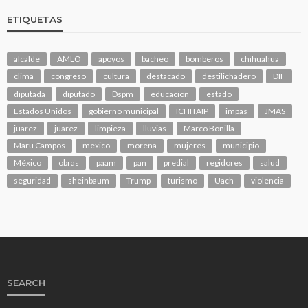
ETIQUETAS
alcalde
AMLO
apoyos
bacheo
bomberos
chihuahua
clima
congreso
cultura
destacado
destilichadero
DIF
diputada
diputado
Dspm
educacion
estado
Estados Unidos
gobierno municipal
ICHITAIP
impas
JMAS
juarez
juárez
limpieza
lluvias
Marco Bonilla
Maru Campos
mexico
morena
mujeres
municipio
México
obras
paam
pan
predial
regidores
salud
seguridad
sheinbaum
Trump
turismo
Uach
violencia
SEARCH