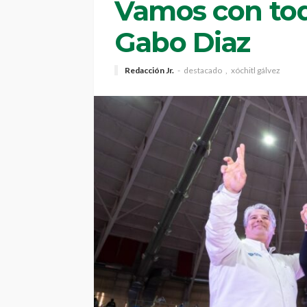
Vamos con tod
Gabo Diaz
Redacción Jr.
destacado
xóchitl gálvez