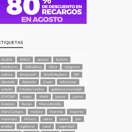
ETIQUETAS
alcalde
AMLO
apoyos
bacheo
bomberos
chihuahua
clima
congreso
cultura
destacado
destilichadero
DIF
diputada
diputado
Dspm
educacion
estado
Estados Unidos
gobierno municipal
ICHITAIP
impas
JMAS
juarez
juárez
limpieza
lluvias
Marco Bonilla
Maru Campos
mexico
morena
mujeres
municipio
México
obras
paam
pan
predial
regidores
salud
seguridad