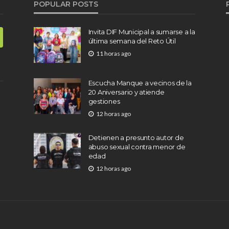
POPULAR POSTS
Invita DIF Municipal a sumarse a la
última semana del Reto Útil
11 horas ago
Escucha Manque a vecinos de la
20 Aniversario y atiende
gestiones
12 horas ago
Detienen a presunto autor de
abuso sexual contra menor de
edad
12 horas ago