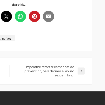
Share this…
l gálvez
Imperante reforzar campañas de
prevención, para detrner el abuso
sexual infantil