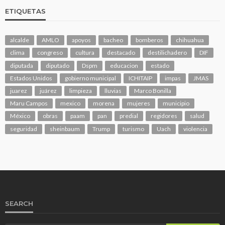
ETIQUETAS
alcalde
AMLO
apoyos
bacheo
bomberos
chihuahua
clima
congreso
cultura
destacado
destilichadero
DIF
diputada
diputado
Dspm
educacion
estado
Estados Unidos
gobierno municipal
ICHITAIP
impas
JMAS
juarez
juárez
limpieza
lluvias
Marco Bonilla
Maru Campos
mexico
morena
mujeres
municipio
México
obras
paam
pan
predial
regidores
salud
seguridad
sheinbaum
Trump
turismo
Uach
violencia
SEARCH